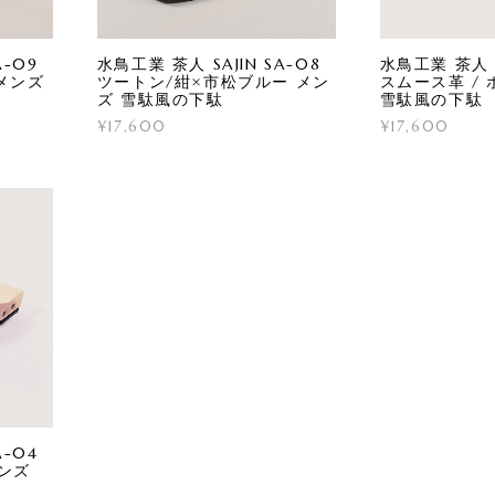
A-09
水鳥工業 茶人 SAJIN SA-08
水鳥工業 茶人 S
メンズ
ツートン/紺×市松ブルー メン
スムース革 /
ズ 雪駄風の下駄
雪駄風の下駄
¥17,600
¥17,600
A-04
メンズ