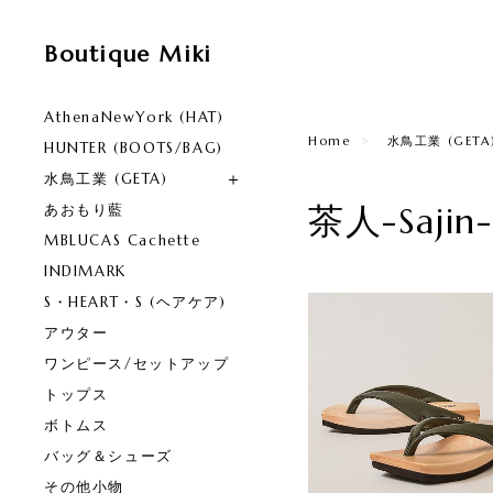
Boutique Miki
AthenaNewYork (HAT)
Home
水鳥工業 (GETA
HUNTER (BOOTS/BAG)
水鳥工業 (GETA)
茶人-Saji
あおもり藍
MBLUCAS Cachette
INDIMARK
S・HEART・S (ヘアケア)
アウター
ワンピース/セットアップ
トップス
ボトムス
バッグ＆シューズ
その他小物