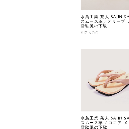
水鳥工業 茶人 SAJIN S
スムース革／オリーブ 
雪駄風の下駄
¥17,600
水鳥工業 茶人 SAJIN S
スムース革 / ココア 
雪駄風の下駄