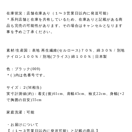
在庫状況：店舗在庫あり（１〜３営業日以内に発送可能）
＊系列店舗と在庫を共有しているため、在庫ありと記載がある商
品も完売の可能性があります。その場合はキャンセルとなります
事を予めご了承ください。
素材/生産国：表地 再生繊維(セルロース)７０％、綿３０％ / 別地
ナイロン１００％ / 別地(フライス) 綿１００％ | 日本製
色：ブラック(009)
＊( )内は色番号です。
サイズ：２(M相当)
実寸計測値(約)：着丈(後)61cm、肩幅45cm、袖丈22cm、身幅(×2
で胸囲の目安)55cm
家庭洗濯：可能
・お届けについて
【（１〜３営業日以内に発送可能）と記載の商品 】