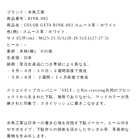
ブランド：水鳥工業
商品番号：RINK-002
商品名：COLOR GETA RINK-002 スムース革 / ホワイト
色(柄)：スムース革 / ホワイト
サイズ[JP/cm]：M(25-25.5)/L(26-26.5)/LL(27-27.5)
ヒール：--
素材：木材(檜)、その他
生産国：日本
納期：受注生産品につき季節により異なる。
・９月～４月：１０日～２週間前後で発送
・５月～８月： ２週間～１ヶ月前後で発送
クリエイティブカンパニー「SELF」とRin crossing共同のプロジ
ェクトから生まれた下駄。無骨でありながら、マッドカラーが洗
練された印象で、スタイリッシュに履きこなせます。
水鳥工業は日本一の履き心地を目指す下駄メーカー。ヒール付き
やサボタイプ、下駄作りの技術を活かしたサンダル等、革新的な
履物を生み出します。