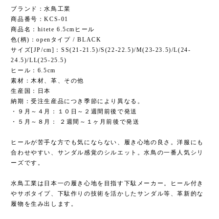
ブランド：水鳥工業
商品番号：KCS-01
商品名：hitete 6.5cmヒール
色(柄)：openタイプ / BLACK
サイズ[JP/cm]：SS(21-21.5)/S(22-22.5)/M(23-23.5)/L(24-
24.5)/LL(25-25.5)
ヒール：6.5cm
素材：木材、革、その他
生産国：日本
納期：受注生産品につき季節により異なる。
・９月～４月：１０日～２週間前後で発送
・５月～８月： ２週間～１ヶ月前後で発送
ヒールが苦手な方でも気にならない、履き心地の良さ。洋服にも
合わせやすい、サンダル感覚のシルエット。水鳥の一番人気シリ
ーズです。
水鳥工業は日本一の履き心地を目指す下駄メーカー。ヒール付き
やサボタイプ、下駄作りの技術を活かしたサンダル等、革新的な
履物を生み出します。