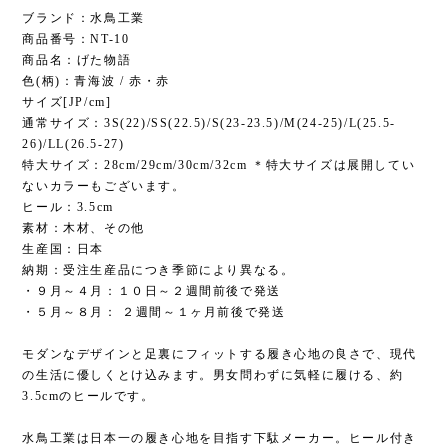
ブランド：水鳥工業
商品番号：NT-10
商品名：げた物語
色(柄)：青海波 / 赤・赤
サイズ[JP/cm]
通常サイズ：3S(22)/SS(22.5)/S(23-23.5)/M(24-25)/L(25.5-
26)/LL(26.5-27)
特大サイズ：28cm/29cm/30cm/32cm ＊特大サイズは展開してい
ないカラーもございます。
ヒール：3.5cm
素材：木材、その他
生産国：日本
納期：受注生産品につき季節により異なる。
・９月～４月：１０日～２週間前後で発送
・５月～８月： ２週間～１ヶ月前後で発送
モダンなデザインと足裏にフィットする履き心地の良さで、現代
の生活に優しくとけ込みます。男女問わずに気軽に履ける、約
3.5cmのヒールです。
水鳥工業は日本一の履き心地を目指す下駄メーカー。ヒール付き