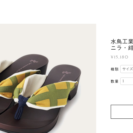
水鳥工業 
ニラ・紺
¥15,180
種類
数量