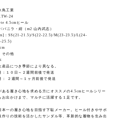
水鳥工業
TW-24
te 4.5cmヒール
子/バニラ・紺（m2 山内武志）
：SS(21-21.5)/S(22-22.5)/M(23-23.5)/L(24-
-25.5)
cm
、その他
本
生産品につき季節により異なる。
月：１０日～２週間前後で発送
月： ２週間～１ヶ月前後で発送
がある履き心地を求める方にオススメの4.5cmヒールシリー
らお出かけまで、マルチに活躍する１足です。
日本一の履き心地を目指す下駄メーカー。ヒール付きやサボ
駄作りの技術を活かしたサンダル等、革新的な履物を生み出