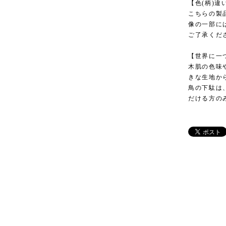
【色(柄)違
こちらの製
像の一部に
ご了承くだ
【世界に一
木肌の色味
きな生地か
鳥の下駄は
だける方の