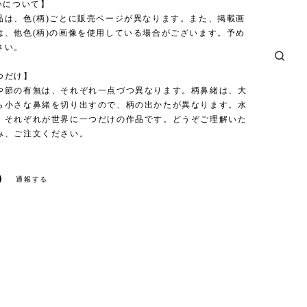
いについて】
品は、色(柄)ごとに販売ページが異なります。また、掲載画
は、他色(柄)の画像を使用している場合がございます。予め
さい。
つだけ】
や節の有無は、それぞれ一点づつ異なります。柄鼻緒は、大
ら小さな鼻緒を切り出すので、柄の出かたが異なります。水
、それぞれが世界に一つだけの作品です。どうぞご理解いた
み、ご注文ください。
通報する