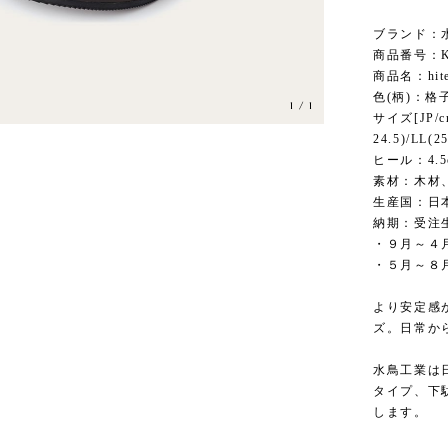
ブランド：
商品番号：K
商品名：hite
色(柄)：格
1
/
1
サイズ[JP/cm]
24.5)/LL(25
ヒール：4.5
素材：木材
生産国：日
納期：受注
・９月～４
・５月～８
より安定感
ズ。日常か
水鳥工業は
タイプ、下
します。