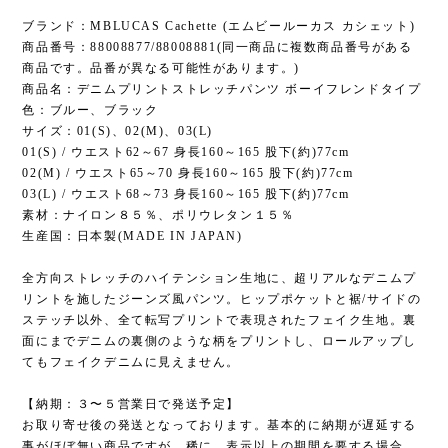
ブランド：MBLUCAS Cachette (エムビールーカス カシェット)
商品番号：88008877/88008881(同一商品に複数商品番号がある
商品です。品番が異なる可能性があります。)
商品名：デニムプリントストレッチパンツ ボーイフレンドタイプ
色：ブルー、ブラック
サイズ：01(S)、02(M)、03(L)
01(S) / ウエスト62～67 身長160～165 股下(約)77cm
02(M) / ウエスト65～70 身長160～165 股下(約)77cm
03(L) / ウエスト68～73 身長160～165 股下(約)77cm
素材：ナイロン８５％、ポリウレタン１５％
生産国：日本製(MADE IN JAPAN)
全方向ストレッチのハイテンション生地に、超リアルなデニムプ
リントを施したジーンズ風パンツ。ヒップポケットと裾/サイドの
ステッチ以外、全て転写プリントで表現されたフェイク生地。裏
面にまでデニムの裏側のような柄をプリントし、ロールアップし
てもフェイクデニムに見えません。
【納期：３〜５営業日で発送予定】
お取り寄せ後の発送となっております。基本的に納期が遅延する
事がほぼ無い商品ですが、稀に、表示以上の期間を要する場合