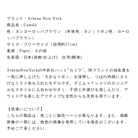
ブランド：Athena New York
商品名：Camila
色：タンヨーロッパブラウン （本体色：タン｜リボン色：ヨーロ
ッパブラウン）
サイズ：フリーサイズ（頭周約57cm）
素材：Paper、その他
生産国：日本(装飾/仕上げ)、台湾(帽体)
AthenaNewYorkの中折れハット"カミラ"。同ブランドの知名度を
一気に押し上げた「大きなリボン」を採用し、つばの内側にさり
げなくラメ糸を入れたモデルです。デニム＋Ｔシャツのカジュア
ルなスタイルにも合わせやすく、子供と外遊びを楽しんだり、ア
ウトドアを楽しむアクティブな女性からも支持を得ています。
【色違いについて】
こちらの製品は、色ごとに販売ページが異なります。また、掲載
画像の一部には、他色の画像を使用している場合がございます。
予めご了承ください。