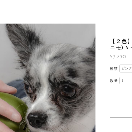
【２色】
ニモ) S
¥3,850
種類
数量