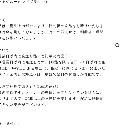
まるグルーミングブラシです。
いて
品は、衛生上の都合により、開封後の返品をお断りいたしま
は万全を期しておりますが、万一の不良時は、到着後１週間
絡をお願いいたします。
ついて
営業日以内に発送可能）と記載の商品 】
３営業日以内に発送します。(可能な限り当日～１日以内に発
)配送日時指定がある場合は、指定日に間に合うよう発送いた
京２３区内と北海道へは、最短で翌日のお届けが可能です。
１週間程度で発送）と記載の商品】
後の発送です。メーカーの在庫が完売となっている場合は、
なりますので、記載以上のお時間を要します。配送日時指定
できない場合がございます。
通報する