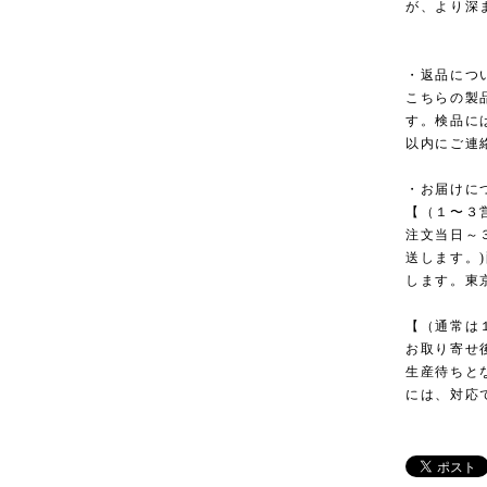
が、より深
・返品につ
こちらの製
す。検品に
以内にご連
・お届けに
【（１〜３
注文当日～
送します。
します。東
【（通常は
お取り寄せ
生産待ちと
には、対応