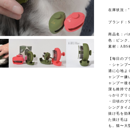
在庫状況：
ブランド：S
1
/
8
商品名：パ
色：ピンク
素材：ABS
【毎日のブ
・シャンプ
適に心地よ
ャンプー嫌
ャンプー後
潔も維持で
っかりグリ
・日頃のブ
シングタイ
抜け毛を効
た抜け毛は
も。猫〜大